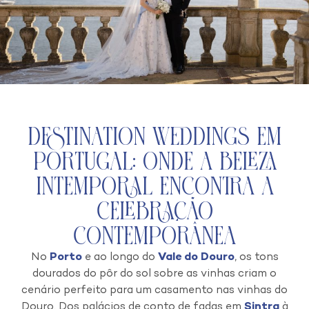
Destination Weddings em
Portugal: Onde a Beleza
Intemporal Encontra a
Celebração
Contemporânea
No
Porto
e ao longo do
Vale do Douro
, os tons
dourados do pôr do sol sobre as vinhas criam o
cenário perfeito para um casamento nas vinhas do
Douro. Dos palácios de conto de fadas em
Sintra
à