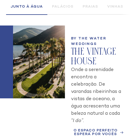
JUNTO À ÁGUA
PALÁCIOS
PRAIAS
VINHAS
V
BY THE WATER
WEDDINGS
The Vintage
House
Onde a serenidade
encontra a
celebração. De
varandas ribeirinhas a
vistas de oceano, a
água acrescenta uma
beleza natural a cada
“I do”.
O ESPAÇO PERFEITO
ESPERA POR VOCÊS