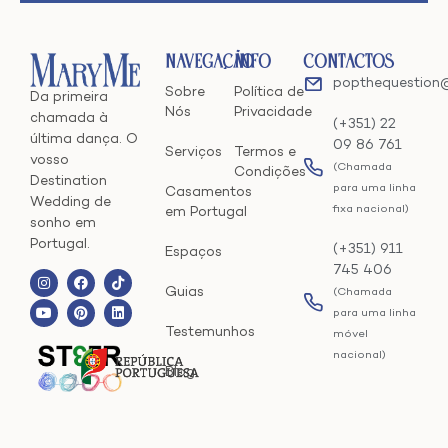
Navegação
Info
Contactos
popthequestion
Sobre
Política de
Da primeira
Nós
Privacidade
chamada à
(+351) 22
última dança. O
09 86 761
Serviços
Termos e
vosso
(Chamada
Condições
Destination
para uma linha
Casamentos
Wedding de
fixa nacional)
em Portugal
sonho em
Portugal.
(+351) 911
Espaços
745 406
Guias
(Chamada
para uma linha
Testemunhos
móvel
nacional)
Blog