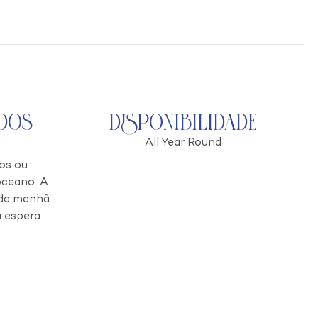
dos
Disponibilidade
All Year Round
os ou
oceano. A
 da manhã
 espera.