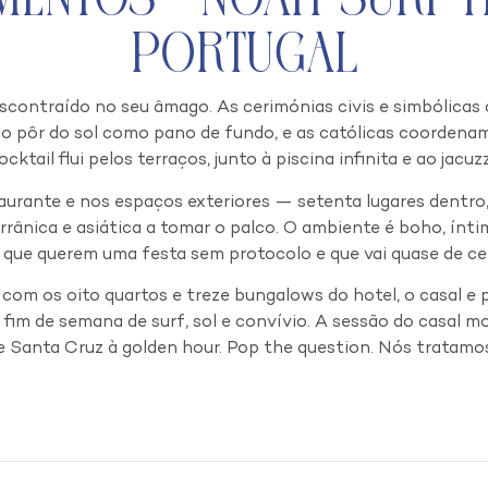
Portugal
ntraído no seu âmago. As cerimónias civis e simbólicas co
o pôr do sol como pano de fundo, e as católicas coordenam
ocktail flui pelos terraços, junto à piscina infinita e ao jacuzz
taurante e nos espaços exteriores — setenta lugares dentro,
rrânica e asiática a tomar o palco. O ambiente é boho, ínt
 que querem uma festa sem protocolo e que vai quase de cer
 com os oito quartos e treze bungalows do hotel, o casal 
 fim de semana de surf, sol e convívio. A sessão do casal mo
de Santa Cruz à golden hour. Pop the question. Nós tratamos