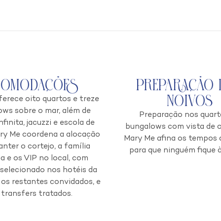
comodações
Preparação 
Noivos
ferece oito quartos e treze
ws sobre o mar, além de
Preparação nos quart
nfinita, jacuzzi e escola de
bungalows com vista de 
ary Me coordena a alocação
Mary Me afina os tempos
nter o cortejo, a família
para que ninguém fique à
a e os VIP no local, com
 selecionado nos hotéis da
 os restantes convidados, e
 transfers tratados.