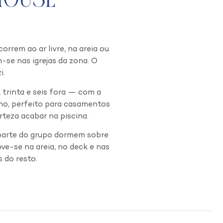
rrem ao ar livre, na areia ou
-se nas igrejas da zona. O
i.
 trinta e seis fora — com a
imo, perfeito para casamentos
teza acabar na piscina.
e parte do grupo dormem sobre
ve-se na areia, no deck e nas
 do resto.