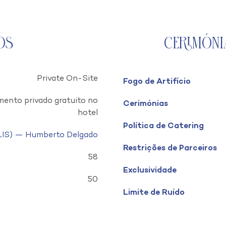
os
Cerimóni
Private On-Site
Fogo de Artifício
ento privado gratuito no
Cerimónias
hotel
Política de Catering
(LIS) — Humberto Delgado
Restrições de Parceiros
58
Exclusividade
50
Limite de Ruído