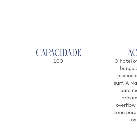
Capacidade
A
100
O hotel o
bungalo
piscina i
surf. A M
para ma
próxim
overflow
zona para
os