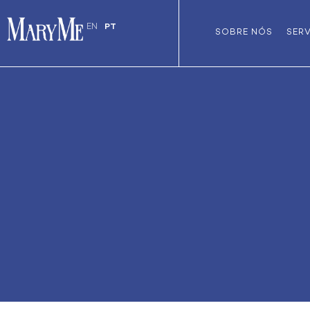
EN
PT
SOBRE NÓS
SER