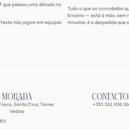
chef que passou uma década no
Tudo o que os convidados qu
Ericeira — está à mão, sem 
 festa não jogam em equipas
minutos; é a despedida que 
.
Morada
Contacto
Física, Santa Cruz, Torres
+351 261 936 3
Vedras
783