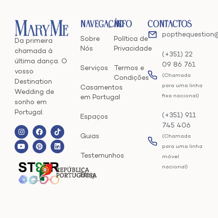
Navegação
Info
Contactos
popthequestion
Sobre
Política de
Da primeira
Nós
Privacidade
chamada à
(+351) 22
última dança. O
09 86 761
Serviços
Termos e
vosso
(Chamada
Condições
Destination
para uma linha
Casamentos
Wedding de
fixa nacional)
em Portugal
sonho em
Portugal.
(+351) 911
Espaços
745 406
Guias
(Chamada
para uma linha
Testemunhos
móvel
nacional)
Blog