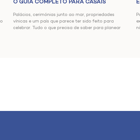
O GUIA COMPLETO PARA CASAIS
E
Palácios, cerimónias junto ao mar, propriedades
P
vínicas e um país que parece ter sido feito para
ão
e
celebrar. Tudo o que precisa de saber para planear
n