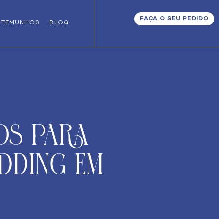
FAÇA O SEU PEDIDO
STEMUNHOS
BLOG
os para
edding em