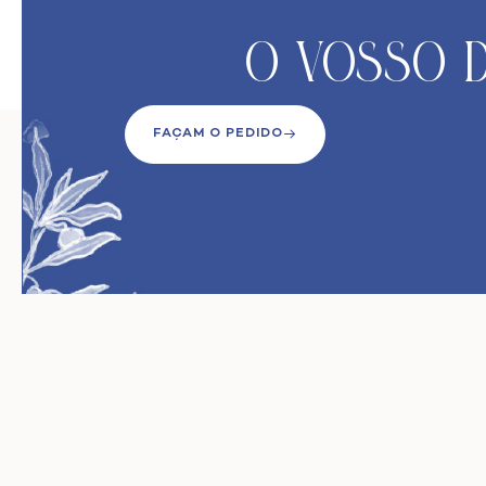
O VoSso D
FAÇAM O PEDIDO