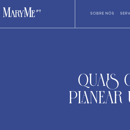
PT
SOBRE NÓS
SER
Quais 
planear 