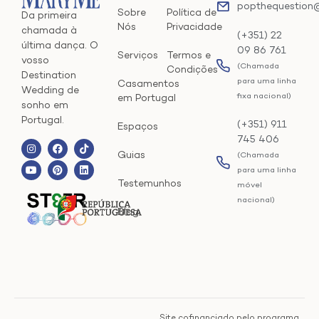
popthequestion
Sobre
Política de
Da primeira
Nós
Privacidade
chamada à
(+351) 22
última dança. O
09 86 761
Serviços
Termos e
vosso
(Chamada
Condições
Destination
para uma linha
Casamentos
Wedding de
fixa nacional)
em Portugal
sonho em
Portugal.
(+351) 911
Espaços
745 406
Guias
(Chamada
para uma linha
Testemunhos
móvel
nacional)
Blog
Site cofinanciado pelo programa