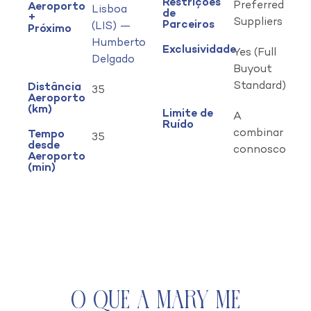
Restrições
Preferred
Aeroporto
Lisboa
de
+
Suppliers
Parceiros
(LIS) —
Próximo
Humberto
Exclusividade
Yes (Full
Delgado
Buyout
Standard)
Distância
35
Aeroporto
(km)
Limite de
A
Ruído
combinar
Tempo
35
desde
connosco
Aeroporto
(min)
O que a Mary Me