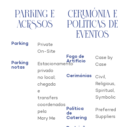
Parking e
Cerimónia e
Acessos
Políticas de
Eventos
Parking
Private
On-Site
Fogo de
Case by
Artifício
Parking
Estacionamento
Case
notas
privado
Cerimónias
Civil,
no local;
Religious,
chegada
Spiritual,
e
Symbolic
transfers
coordenados
Política
Preferred
pela
de
Suppliers
Catering
Mary Me