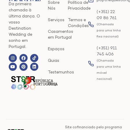
popthequestion
Sobre
Política de
Da primeira
Nós
Privacidade
chamada à
(+351) 22
última dança. O
09 86 761
Serviços
Termos e
vosso
(Chamada
Condições
Destination
para uma linha
Casamentos
Wedding de
fixa nacional)
em Portugal
sonho em
Portugal.
(+351) 911
Espaços
745 406
Guias
(Chamada
para uma linha
Testemunhos
móvel
nacional)
Blog
Site cofinanciado pelo programa