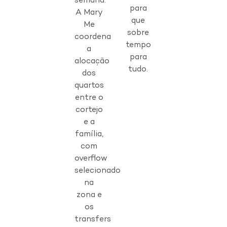
semana.
para
A Mary
que
Me
sobre
coordena
tempo
a
para
alocação
tudo.
dos
quartos
entre o
cortejo
e a
família,
com
overflow
selecionado
na
zona e
os
transfers