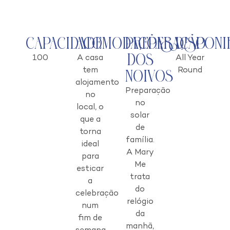
Capacidade
Acomodações
Preparação
Disponi
dos
100
A casa
All Year
tem
Round
Noivos
alojamento
Preparação
no
no
local, o
solar
que a
de
torna
família.
ideal
A Mary
para
Me
esticar
trata
a
do
celebração
relógio
num
da
fim de
manhã,