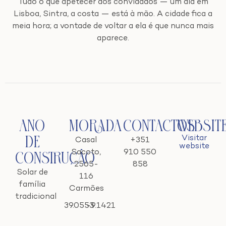
Tudo o que apetecer aos convidados — um dia em
Lisboa, Sintra, a costa — está à mão. A cidade fica a
meia hora; a vontade de voltar a ela é que nunca mais
aparece.
Ano
Morada
Contactos
Websit
Visitar
de
Casal
+351
website
Sacoto,
910 550
Construção
2565-
858
Solar de
116
família
Carmões
tradicional
39.0553
-9.1421