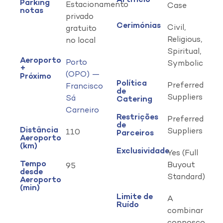
Artifício
Parking
Estacionamento
Case
notas
privado
Cerimónias
Civil,
gratuito
Religious,
no local
Spiritual,
Aeroporto
Porto
Symbolic
+
(OPO) —
Próximo
Política
Preferred
Francisco
de
Suppliers
Sá
Catering
Carneiro
Restrições
Preferred
de
Distância
Suppliers
110
Parceiros
Aeroporto
(km)
Exclusividade
Yes (Full
Tempo
Buyout
95
desde
Standard)
Aeroporto
(min)
Limite de
A
Ruído
combinar