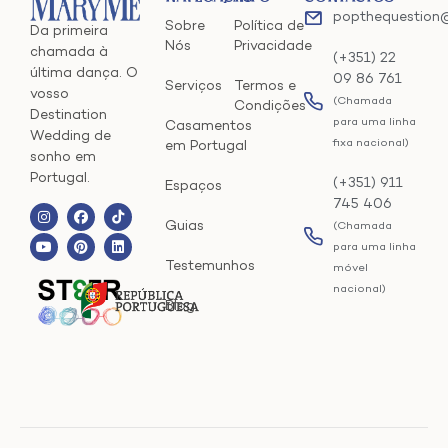
popthequestion
Sobre
Política de
Da primeira
Nós
Privacidade
chamada à
(+351) 22
última dança. O
09 86 761
Serviços
Termos e
vosso
(Chamada
Condições
Destination
para uma linha
Casamentos
Wedding de
fixa nacional)
em Portugal
sonho em
Portugal.
(+351) 911
Espaços
745 406
Guias
(Chamada
para uma linha
Testemunhos
móvel
nacional)
Blog