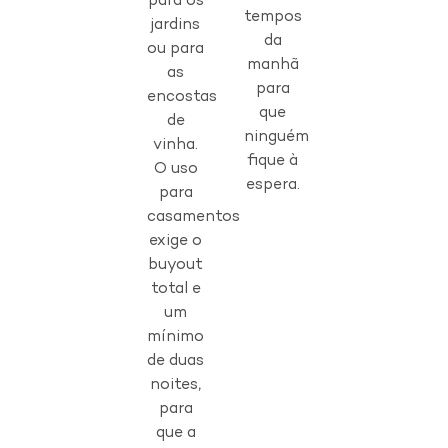
para os
tempos
jardins
da
ou para
manhã
as
para
encostas
que
de
ninguém
vinha.
fique à
O uso
espera.
para
casamentos
exige o
buyout
total e
um
mínimo
de duas
noites,
para
que a