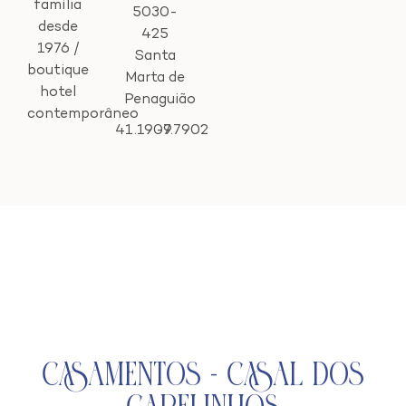
família
5030-
desde
425
1976 /
Santa
boutique
Marta de
hotel
Penaguião
contemporâneo
41.1909
-7.7902
Casamentos - Casal dos