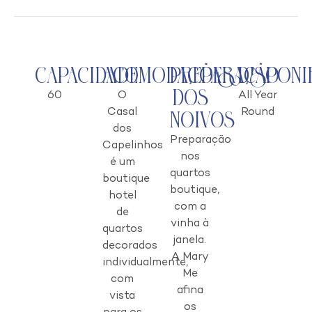
Capacidade
Acomodações
Preparação
Disponi
dos
60
O
All Year
Casal
Round
Noivos
dos
Preparação
Capelinhos
nos
é um
quartos
boutique
boutique,
hotel
com a
de
vinha à
quartos
janela.
decorados
A Mary
individualmente,
Me
com
afina
vista
os