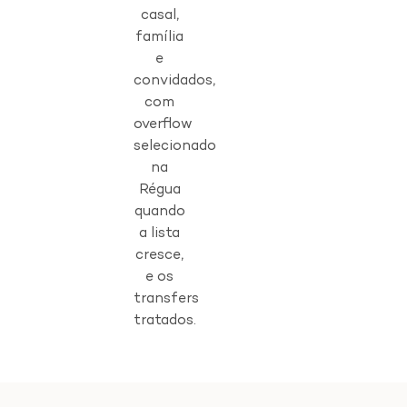
casal,
família
e
convidados,
com
overflow
selecionado
na
Régua
quando
a lista
cresce,
e os
transfers
tratados.