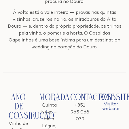
procura no Douro.
À volta está o vale inteiro — provas nas quintas
vizinhas, cruzeiros no rio, os miradouros do Alto
Douro — e, dentro da própria propriedade, os trilhos
pela vinha, o pomar e a horta. O Casal dos
Capelinhos é uma base íntima para um destination
wedding no coração do Douro.
Ano
Morada
Contactos
Websit
Visitar
de
Quinta
+351
website
Nova –
965 068
Construção
Meia
079
Vinha de
Légua,