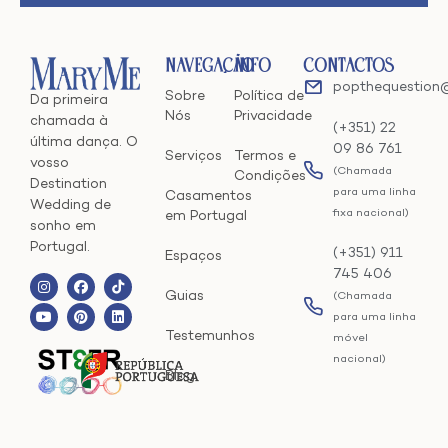
Navegação
Info
Contactos
popthequestion
Sobre
Política de
Da primeira
Nós
Privacidade
chamada à
(+351) 22
última dança. O
09 86 761
Serviços
Termos e
vosso
(Chamada
Condições
Destination
para uma linha
Casamentos
Wedding de
fixa nacional)
em Portugal
sonho em
Portugal.
(+351) 911
Espaços
745 406
Guias
(Chamada
para uma linha
Testemunhos
móvel
nacional)
Blog