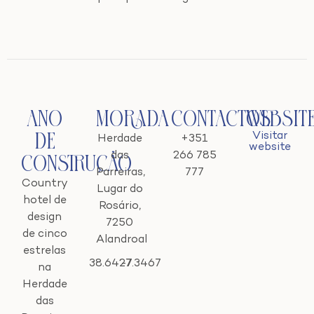
Ano
Morada
Contactos
Websit
Visitar
de
Herdade
+351
website
das
266 785
Construção
Parreiras,
777
Country
Lugar do
hotel de
Rosário,
design
7250
de cinco
Alandroal
estrelas
38.6427
-7.3467
na
Herdade
das