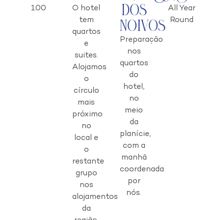
dos
100
O hotel
All Year
tem
Round
Noivos
quartos
Preparação
e
nos
suites.
quartos
Alojamos
do
o
hotel,
círculo
no
mais
meio
próximo
da
no
planície,
local e
com a
o
manhã
restante
coordenada
grupo
por
nos
nós.
alojamentos
da