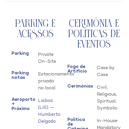
Parking e
Cerimónia e
Acessos
Políticas de
Eventos
Parking
Private
On-Site
Fogo de
Case by
Artifício
Parking
Estacionamento
Case
notas
privado
Cerimónias
Civil,
no local.
Religious,
Aeroporto
Lisboa
Spiritual,
+
(LIS) —
Symbolic
Próximo
Humberto
Política
In-House
Delgado
de
Mandatory