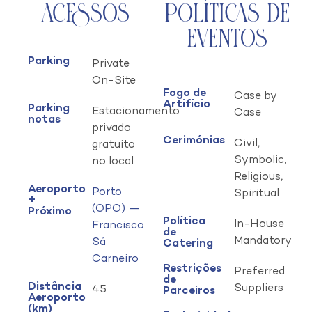
Acessos
Políticas de
Eventos
Parking
Private
On-Site
Fogo de
Case by
Artifício
Parking
Estacionamento
Case
notas
privado
Cerimónias
Civil,
gratuito
Symbolic,
no local
Religious,
Aeroporto
Porto
Spiritual
+
(OPO) —
Próximo
Política
In-House
Francisco
de
Mandatory
Sá
Catering
Carneiro
Restrições
Preferred
de
Distância
Suppliers
45
Parceiros
Aeroporto
(km)