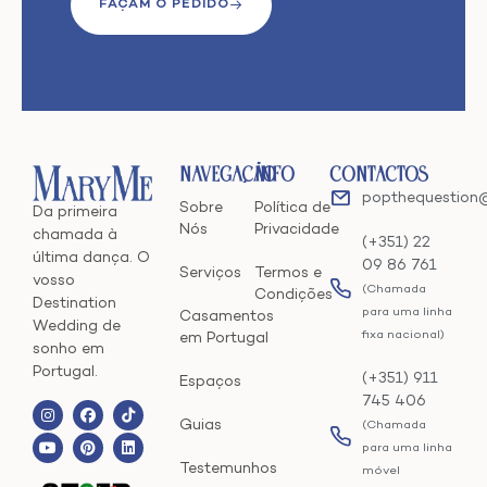
FAÇAM O PEDIDO
Navegação
Info
Contactos
popthequestion
Sobre
Política de
Da primeira
Nós
Privacidade
chamada à
(+351) 22
última dança. O
09 86 761
Serviços
Termos e
vosso
(Chamada
Condições
Destination
para uma linha
Casamentos
Wedding de
fixa nacional)
em Portugal
sonho em
Portugal.
(+351) 911
Espaços
745 406
Guias
(Chamada
para uma linha
Testemunhos
móvel