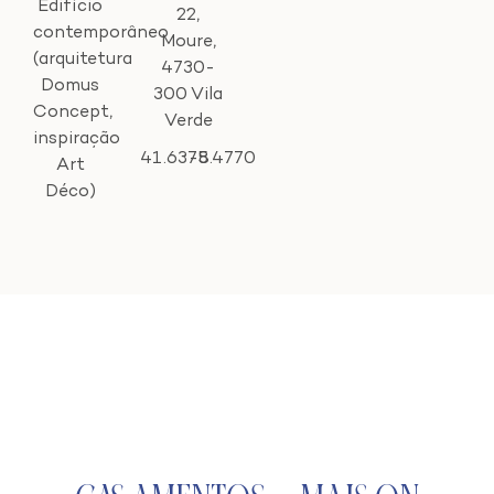
Edifício
22,
contemporâneo
Moure,
(arquitetura
4730-
Domus
300 Vila
Concept,
Verde
inspiração
41.6375
-8.4770
Art
Déco)