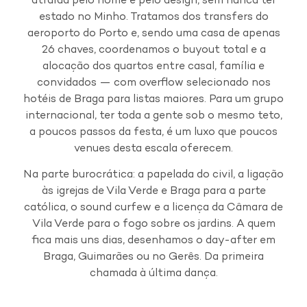
atraída pelo nome e pelo design, sem nunca ter
estado no Minho. Tratamos dos transfers do
aeroporto do Porto e, sendo uma casa de apenas
26 chaves, coordenamos o buyout total e a
alocação dos quartos entre casal, família e
convidados — com overflow selecionado nos
hotéis de Braga para listas maiores. Para um grupo
internacional, ter toda a gente sob o mesmo teto,
a poucos passos da festa, é um luxo que poucos
venues desta escala oferecem.
Na parte burocrática: a papelada do civil, a ligação
às igrejas de Vila Verde e Braga para a parte
católica, o sound curfew e a licença da Câmara de
Vila Verde para o fogo sobre os jardins. A quem
fica mais uns dias, desenhamos o day-after em
Braga, Guimarães ou no Gerês. Da primeira
chamada à última dança.