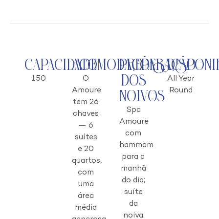
Capacidade
Acomodações
Preparação
Disponi
dos
150
O
All Year
Amoure
Round
Noivos
tem 26
Spa
chaves
Amoure
— 6
com
suítes
hammam
e 20
para a
quartos,
manhã
com
do dia;
uma
suíte
área
da
média
noiva