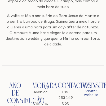
expor à agitação da cidade. É campo, mas campo a
meia hora de tudo.
À volta estão o santuário do Bom Jesus do Monte e
o centro barroco de Braga, Guimarães a meia hora e
o Gerês a uma hora para um day-after de natureza.
O Amoure é uma base elegante e serena para um
destination wedding que quer o Minho com conforto
de cidade.
Ano
Morada
Contactos
Websit
Visitar
de
Avenida
+351
website
da
253 149
Construção
Câmara,
060