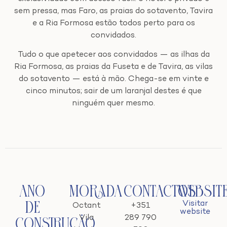
sem pressa, mas Faro, as praias do sotavento, Tavira
e a Ria Formosa estão todos perto para os
convidados.
Tudo o que apetecer aos convidados — as ilhas da
Ria Formosa, as praias da Fuseta e de Tavira, as vilas
do sotavento — está à mão. Chega-se em vinte e
cinco minutos; sair de um laranjal destes é que
ninguém quer mesmo.
Ano
Morada
Contactos
Websit
Visitar
de
Octant
+351
website
Vila
289 790
Construção