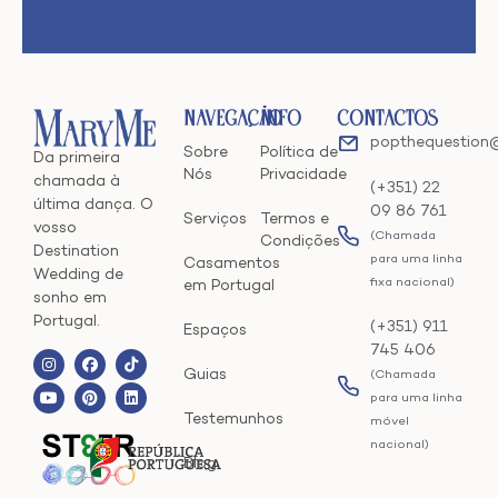
Navegação
Info
Contactos
popthequestion
Sobre
Política de
Da primeira
Nós
Privacidade
chamada à
(+351) 22
última dança. O
09 86 761
Serviços
Termos e
vosso
(Chamada
Condições
Destination
para uma linha
Casamentos
Wedding de
fixa nacional)
em Portugal
sonho em
Portugal.
(+351) 911
Espaços
745 406
Guias
(Chamada
para uma linha
Testemunhos
móvel
nacional)
Blog