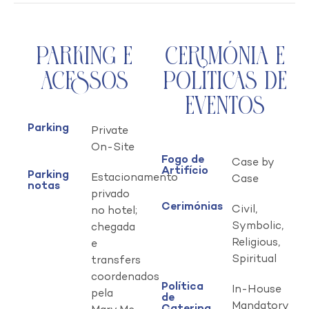
Parking e
Cerimónia e
Acessos
Políticas de
Eventos
Parking
Private
On-Site
Fogo de
Case by
Artifício
Parking
Estacionamento
Case
notas
privado
Cerimónias
Civil,
no hotel;
Symbolic,
chegada
Religious,
e
Spiritual
transfers
coordenados
Política
In-House
pela
de
Mandatory