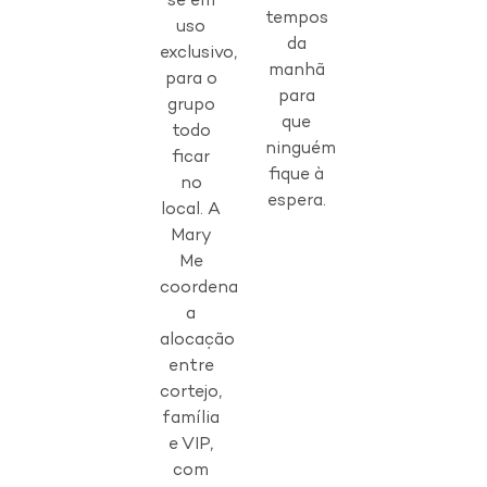
se em
tempos
uso
da
exclusivo,
manhã
para o
para
grupo
que
todo
ninguém
ficar
fique à
no
espera.
local. A
Mary
Me
coordena
a
alocação
entre
cortejo,
família
e VIP,
com