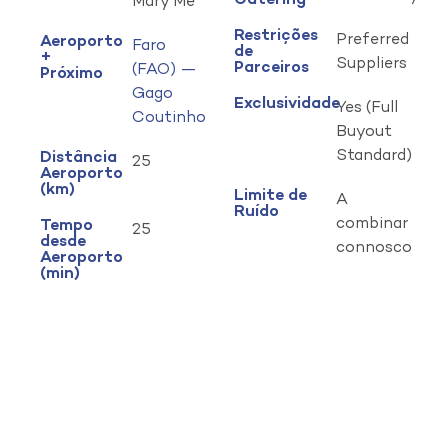
Catering
Mary Me
Restrições
Preferred
Aeroporto
Faro
de
+
Suppliers
Parceiros
(FAO) —
Próximo
Gago
Exclusividade
Yes (Full
Coutinho
Buyout
Standard)
Distância
25
Aeroporto
(km)
Limite de
A
Ruído
combinar
Tempo
25
desde
connosco
Aeroporto
(min)