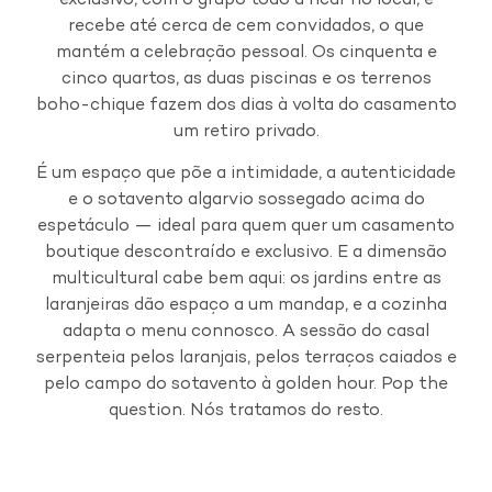
exclusivo, com o grupo todo a ficar no local, e
recebe até cerca de cem convidados, o que
mantém a celebração pessoal. Os cinquenta e
cinco quartos, as duas piscinas e os terrenos
boho-chique fazem dos dias à volta do casamento
um retiro privado.
É um espaço que põe a intimidade, a autenticidade
e o sotavento algarvio sossegado acima do
espetáculo — ideal para quem quer um casamento
boutique descontraído e exclusivo. E a dimensão
multicultural cabe bem aqui: os jardins entre as
laranjeiras dão espaço a um mandap, e a cozinha
adapta o menu connosco. A sessão do casal
serpenteia pelos laranjais, pelos terraços caiados e
pelo campo do sotavento à golden hour. Pop the
question. Nós tratamos do resto.