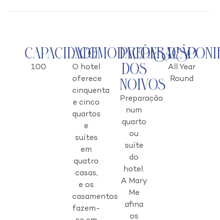
Capacidade
Acomodações
Preparação
Disponi
dos
100
O hotel
All Year
oferece
Round
Noivos
cinquenta
Preparação
e cinco
num
quartos
quarto
e
ou
suítes
suíte
em
do
quatro
hotel.
casas,
A Mary
e os
Me
casamentos
afina
fazem-
os