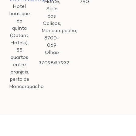
Monte,
790
Hotel
Sítio
boutique
dos
de
Caliços,
quinta
Moncarapacho,
(Octant
8700-
Hotels),
069
55
Olhão
quartos
37.0986
-7.7932
entre
laranjais,
perto de
Moncarapacho