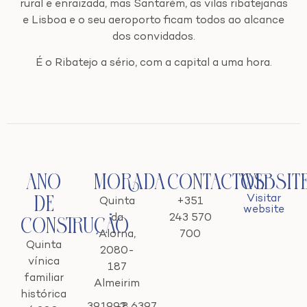
rural e enraizada, mas Santarém, as vilas ribatejanas
e Lisboa e o seu aeroporto ficam todos ao alcance
dos convidados.
É o Ribatejo a sério, com a capital a uma hora.
Ano
Morada
Contactos
Websit
Visitar
de
Quinta
+351
website
da
243 570
Construção
Alorna,
700
Quinta
2080-
vínica
187
familiar
Almeirim
histórica