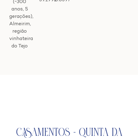
39.1992
-8.6397
(~300
anos, 5
gerações),
Almeirim,
região
vinhateira
do Tejo
Casamentos - Quinta da