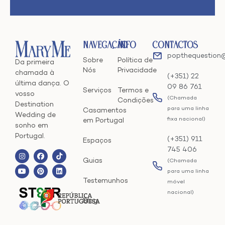
Navegação
Info
Contactos
popthequestion
Sobre
Política de
Da primeira
Nós
Privacidade
chamada à
(+351) 22
última dança. O
09 86 761
Serviços
Termos e
vosso
(Chamada
Condições
Destination
para uma linha
Casamentos
Wedding de
fixa nacional)
em Portugal
sonho em
Portugal.
(+351) 911
Espaços
745 406
Guias
(Chamada
para uma linha
Testemunhos
móvel
nacional)
Blog