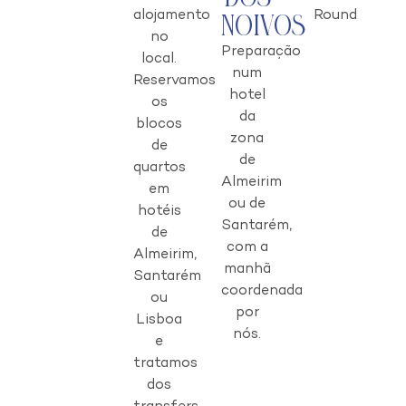
alojamento
Round
Noivos
no
Preparação
local.
num
Reservamos
hotel
os
da
blocos
zona
de
de
quartos
Almeirim
em
ou de
hotéis
Santarém,
de
com a
Almeirim,
manhã
Santarém
coordenada
ou
por
Lisboa
nós.
e
tratamos
dos