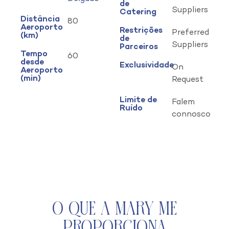
de
Suppliers
Catering
Distância
80
Aeroporto
Restrições
Preferred
(km)
de
Suppliers
Parceiros
Tempo
60
desde
Exclusividade
On
Aeroporto
(min)
Request
Limite de
Falem
Ruído
connosco
O que a Mary Me
Proporciona