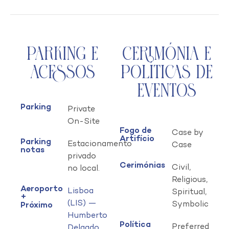
Parking e
Cerimónia e
Acessos
Políticas de
Eventos
Parking
Private
On-Site
Fogo de
Case by
Artifício
Parking
Estacionamento
Case
notas
privado
Cerimónias
Civil,
no local.
Religious,
Aeroporto
Lisboa
Spiritual,
+
(LIS) —
Symbolic
Próximo
Humberto
Política
Preferred
Delgado