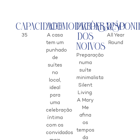
Capacidade
Acomodações
Preparação
Disponi
dos
35
A casa
All Year
tem um
Round
Noivos
punhado
Preparação
de
numa
suítes
suíte
no
minimalista
local,
Silent
ideal
Living.
para
A Mary
uma
Me
celebração
afina
íntima
os
com os
tempos
convidados
da