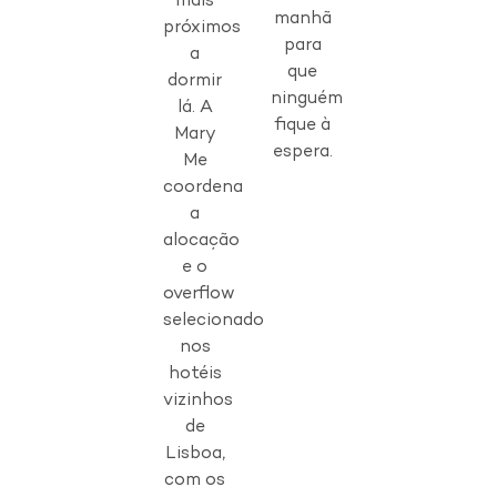
mais
manhã
próximos
para
a
que
dormir
ninguém
lá. A
fique à
Mary
espera.
Me
coordena
a
alocação
e o
overflow
selecionado
nos
hotéis
vizinhos
de
Lisboa,
com os