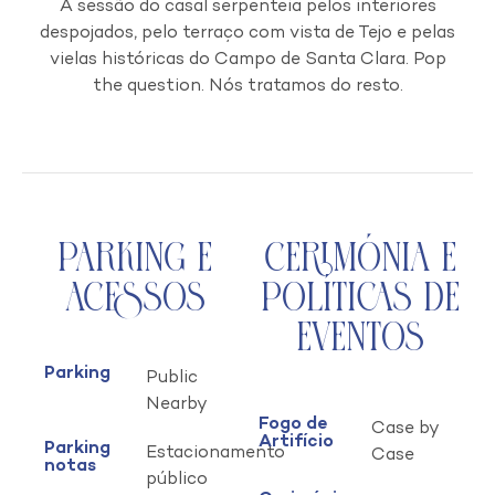
A sessão do casal serpenteia pelos interiores
despojados, pelo terraço com vista de Tejo e pelas
vielas históricas do Campo de Santa Clara. Pop
the question. Nós tratamos do resto.
Parking e
Cerimónia e
Acessos
Políticas de
Eventos
Parking
Public
Nearby
Fogo de
Case by
Artifício
Parking
Estacionamento
Case
notas
público