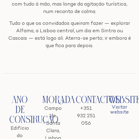
com tudo à mão, mas longe da agitação turística,
num recanto de calma.
Tudo o que os convidados queiram fazer — explorar
Alfama, a Lisboa central, um dia em Sintra ou
Cascais — está logo ali. Aterra-se perto; ir embora é
que fica para depois.
Ano
Morada
Contactos
Websit
Visitar
de
Campo
+351
website
de
932 251
Construção
Santa
056
Edifício
Clara,
do
Lisboa