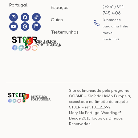
Portugal.
(+351) 911
Espaços
745 406
Guias
(Chamada
para uma linha
Testemunhos
móvel
nacional)
Blog
Site cofinanciado pelo programa
COSME – SMP da União Europeia,
executado no âmbito do projeto
ST3ER – ref. 101121592
Mary Me Portugal Weddings®
Desde 2013 Todos os Direitos
Reservados