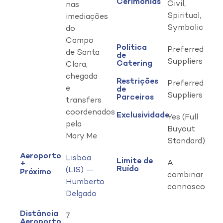
Cerimónias
Civil,
nas
Spiritual,
imediações
Symbolic
do
Campo
Política
Preferred
de Santa
de
Suppliers
Catering
Clara;
chegada
Restrições
Preferred
e
de
Suppliers
Parceiros
transfers
coordenados
Exclusividade
Yes (Full
pela
Buyout
Mary Me
Standard)
Aeroporto
Lisboa
Limite de
A
+
Ruído
(LIS) —
Próximo
combinar
Humberto
connosco
Delgado
Distância
7
Aeroporto