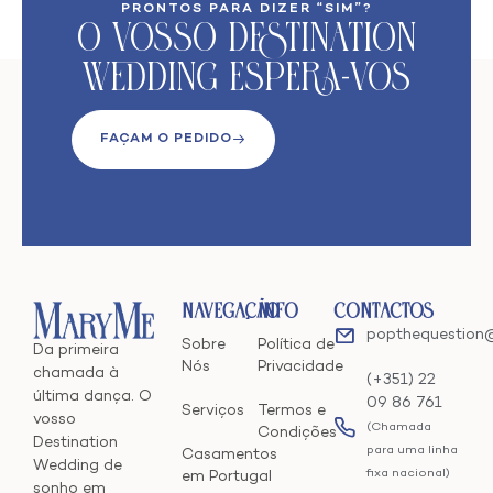
PRONTOS PARA DIZER “SIM”?
O VoSso Destination
Wedding Espera-vos
FAÇAM O PEDIDO
Navegação
Info
Contactos
popthequestion
Sobre
Política de
Da primeira
Nós
Privacidade
chamada à
(+351) 22
última dança. O
09 86 761
Serviços
Termos e
vosso
(Chamada
Condições
Destination
para uma linha
Casamentos
Wedding de
fixa nacional)
em Portugal
sonho em