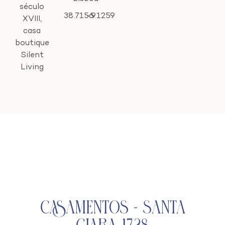
século
38.7156
-9.1259
XVIII,
casa
boutique
Silent
Living
Casamentos - Santa