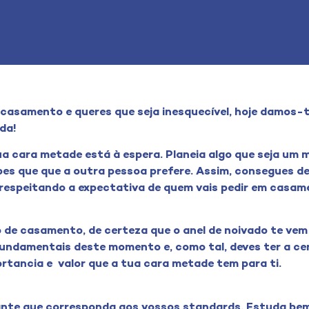
 casamento e queres que seja inesquecível, hoje damos-t
da!
a cara metade está à espera. Planeia algo que seja um m
abes que que a outra pessoa prefere. Assim, consegues
respeitando a expectativa de quem vais pedir em casam
de casamento, de certeza que o anel de noivado te vem 
undamentais deste momento e, como tal, deves ter a ce
tancia e valor que a tua cara metade tem para ti.
nte que corresponda aos vossos standards. Estuda bem 