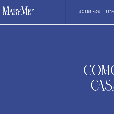
PT
SOBRE NÓS
SER
Como
cas