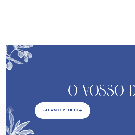
O VoSso D
FAÇAM O PEDIDO