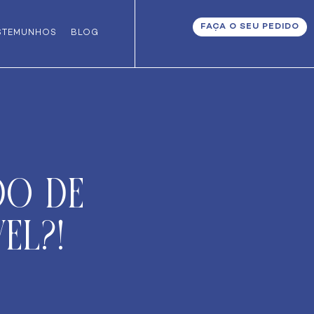
FAÇA O SEU PEDIDO
STEMUNHOS
BLOG
do de
el?!