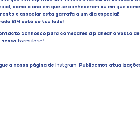
ecial, como o ano em que se conheceram ou em que com
ento e associar esta garrafa a um dia especial!
rado SIM está do teu lado!
contacto connosco para começares a planear o vosso d
o nosso
formulário
!
egue a nossa página de
Instgram
! Publicamos atualizações