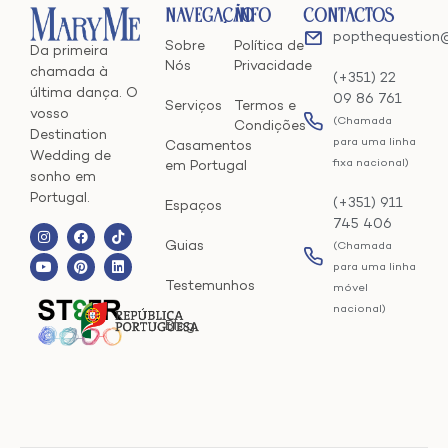
Navegação
Info
Contactos
popthequestion
Sobre
Política de
Da primeira
Nós
Privacidade
chamada à
(+351) 22
última dança. O
09 86 761
Serviços
Termos e
vosso
(Chamada
Condições
Destination
para uma linha
Casamentos
Wedding de
fixa nacional)
em Portugal
sonho em
Portugal.
(+351) 911
Espaços
745 406
Guias
(Chamada
para uma linha
Testemunhos
móvel
nacional)
Blog