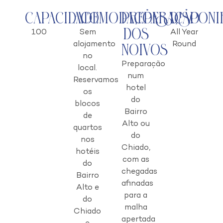
Capacidade
Acomodações
Preparação
Disponi
dos
100
Sem
All Year
alojamento
Round
Noivos
no
Preparação
local.
num
Reservamos
hotel
os
do
blocos
Bairro
de
Alto ou
quartos
do
nos
Chiado,
hotéis
com as
do
chegadas
Bairro
afinadas
Alto e
para a
do
malha
Chiado
apertada