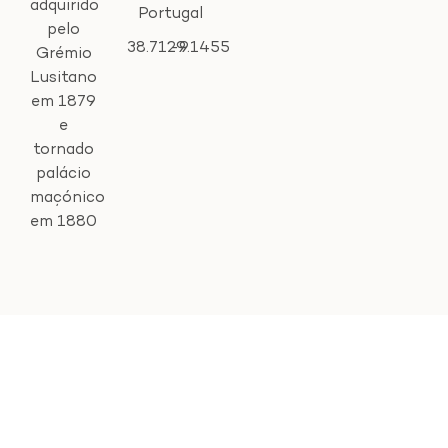
adquirido
Portugal
pelo
38.7129
-9.1455
Grémio
Lusitano
em 1879
e
tornado
palácio
maçónico
em 1880