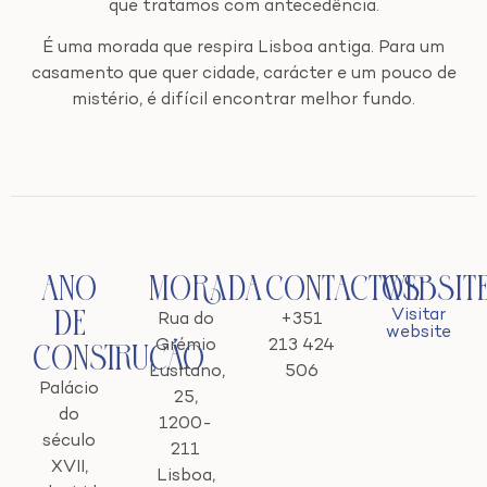
que tratamos com antecedência.
É uma morada que respira Lisboa antiga. Para um
casamento que quer cidade, carácter e um pouco de
mistério, é difícil encontrar melhor fundo.
Ano
Morada
Contactos
Websit
Visitar
de
Rua do
+351
website
Grémio
213 424
Construção
Lusitano,
506
Palácio
25,
do
1200-
século
211
XVII,
Lisboa,