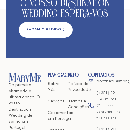
O VoSso Destination
Wedding Espera-vos
FAÇAM O PEDIDO
Navegação
Info
Contactos
popthequestion
Sobre
Política de
Da primeira
Nós
Privacidade
chamada à
(+351) 22
última dança. O
09 86 761
Serviços
Termos e
vosso
(Chamada
Condições
Destination
para uma linha
Casamentos
Wedding de
fixa nacional)
em Portugal
sonho em
Portugal.
(+351) 911