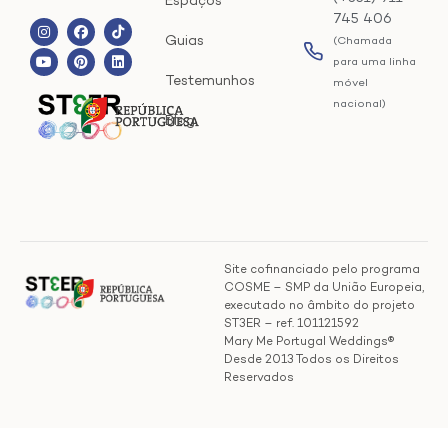
Espaços
745 406
Guias
(Chamada
para uma linha
Testemunhos
móvel
nacional)
Blog
Site cofinanciado pelo programa
COSME – SMP da União Europeia,
executado no âmbito do projeto
ST3ER – ref. 101121592
Mary Me Portugal Weddings®
Desde 2013 Todos os Direitos
Reservados