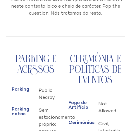
neste contexto laico e cheio de carácter. Pop the
question. Nós tratamos do resto.
Parking e
Cerimónia e
Acessos
Políticas de
Eventos
Parking
Public
Nearby
Fogo de
Not
Artifício
Parking
Sem
Allowed
notas
estacionamento
Cerimónias
Civil,
próprio;