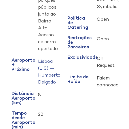
Interfaith,
parques
Symbolic
públicos
junto ao
Política
Open
Bairro
de
Catering
Alto.
Acesso
Restrições
Open
de carro
de
Parceiros
apertado.
Exclusividade
On
Aeroporto
Lisboa
+
Request
(LIS) —
Próximo
Humberto
Limite de
Falem
Ruído
Delgado
connosco
Distância
8
Aeroporto
(km)
Tempo
22
desde
Aeroporto
(min)