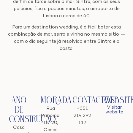
de fim de tarde sobre o mar. Sintra, com os seus
palácios, fica a poucos minutos; o aeroporto de
Lisboa a cerca de 40.
Para um destination wedding, é difícil bater esta
combinação de mar, serra e vinha no mesmo sítio —
com o dia seguinte já resolvido entre Sintra e a
costa.
Ano
Morada
Contactos
Websit
Visitar
de
Rua
+351
website
Principal
219 292
Construção
18-20,
117
Casa
Casas