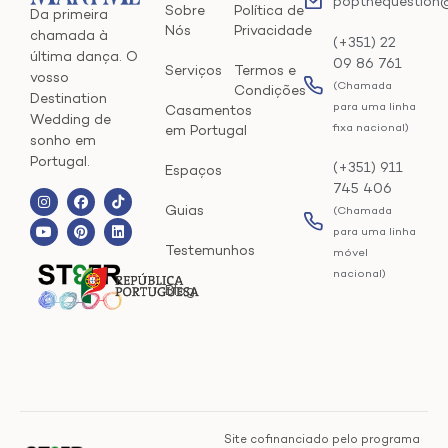
popthequestion
Sobre
Política de
Da primeira
Nós
Privacidade
chamada à
(+351) 22
última dança. O
09 86 761
Serviços
Termos e
vosso
(Chamada
Condições
Destination
para uma linha
Casamentos
Wedding de
fixa nacional)
em Portugal
sonho em
Portugal.
(+351) 911
Espaços
745 406
Guias
(Chamada
para uma linha
Testemunhos
móvel
nacional)
Blog
Site cofinanciado pelo programa