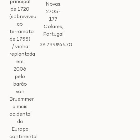
principal
Novas,
de 1720
2705-
(sobreviveu
177
ao
Colares,
terramoto
Portugal
de 1755)
38.7997
-9.4470
/ vinha
replantada
em
2006
pelo
barão
von
Bruemmer,
a mais
ocidental
da
Europa
continental