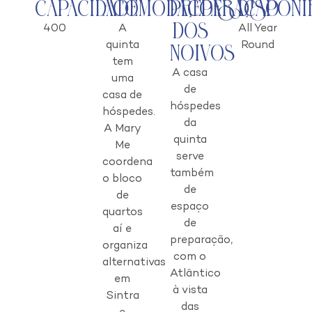
Capacidade
Acomodações
Preparação
Disponi
dos
400
A
All Year
quinta
Round
Noivos
tem
A casa
uma
de
casa de
hóspedes
hóspedes.
da
A Mary
quinta
Me
serve
coordena
também
o bloco
de
de
espaço
quartos
de
aí e
preparação,
organiza
com o
alternativas
Atlântico
em
à vista
Sintra
das