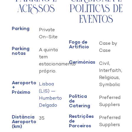
Acessos
Políticas de
Eventos
Parking
Private
On-Site
Fogo de
Case by
Artifício
Parking
A quinta
Case
notas
tem
Cerimónias
Civil,
estacionamento
Interfaith,
próprio.
Religious,
Aeroporto
Lisboa
Symbolic
+
(LIS) —
Próximo
Política
Preferred
Humberto
de
Suppliers
Delgado
Catering
Restrições
Distância
Preferred
35
de
Aeroporto
Suppliers
Parceiros
(km)