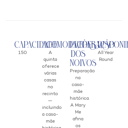
Capacidade
Acomodações
Preparação
Disponi
dos
150
A
All Year
quinta
Round
Noivos
oferece
Preparação
várias
na
casas
casa-
no
mãe
recinto
histórica.
—
A Mary
incluindo
Me
a casa-
afina
mãe
os