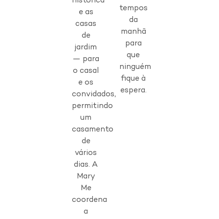
histórica
tempos
e as
da
casas
manhã
de
para
jardim
que
— para
ninguém
o casal
fique à
e os
espera.
convidados,
permitindo
um
casamento
de
vários
dias. A
Mary
Me
coordena
a