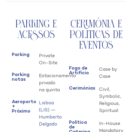
Parking e
Cerimónia e
Acessos
Políticas de
Eventos
Parking
Private
On-Site
Fogo de
Case by
Artifício
Parking
Estacionamento
Case
notas
privado
Cerimónias
Civil,
na quinta
Symbolic,
Aeroporto
Lisboa
Religious,
+
(LIS) —
Spiritual
Próximo
Humberto
Política
In-House
Delgado
de
Mandatory