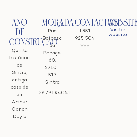
Ano
Morada
Contactos
Websit
Visitar
de
Rua
+351
website
Barbosa
925 504
Construção
du
999
Quinta
Bocage,
histórica
60,
de
2710-
Sintra,
517
antiga
Sintra
casa de
38.7917
-9.4041
Sir
Arthur
Conan
Doyle