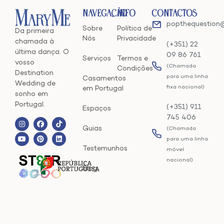
Navegação
Info
Contactos
popthequestion
Sobre
Política de
Da primeira
Nós
Privacidade
chamada à
(+351) 22
última dança. O
09 86 761
Serviços
Termos e
vosso
(Chamada
Condições
Destination
para uma linha
Casamentos
Wedding de
fixa nacional)
em Portugal
sonho em
Portugal.
(+351) 911
Espaços
745 406
Guias
(Chamada
para uma linha
Testemunhos
móvel
nacional)
Blog