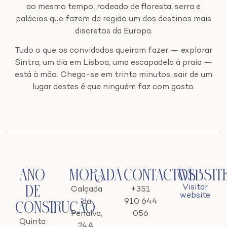
ao mesmo tempo, rodeado de floresta, serra e
palácios que fazem da região um dos destinos mais
discretos da Europa.
Tudo o que os convidados queiram fazer — explorar
Sintra, um dia em Lisboa, uma escapadela à praia —
está à mão. Chega-se em trinta minutos; sair de um
lugar destes é que ninguém faz com gosto.
Ano
Morada
Contactos
Websit
Visitar
de
Calçada
+351
website
da
910 644
Construção
Penalva,
056
Quinta
24A,