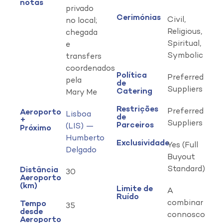
notas
privado
Cerimónias
Civil,
no local;
Religious,
chegada
Spiritual,
e
Symbolic
transfers
coordenados
Política
Preferred
pela
de
Suppliers
Catering
Mary Me
Restrições
Preferred
Aeroporto
Lisboa
de
+
Suppliers
Parceiros
(LIS) —
Próximo
Humberto
Exclusividade
Yes (Full
Delgado
Buyout
Standard)
Distância
30
Aeroporto
(km)
Limite de
A
Ruído
combinar
Tempo
35
desde
connosco
Aeroporto