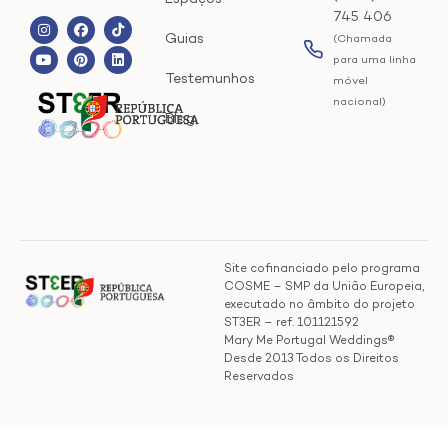
745 406
Guias
(Chamada
para uma linha
Testemunhos
móvel
nacional)
Blog
Site cofinanciado pelo programa
COSME – SMP da União Europeia,
executado no âmbito do projeto
ST3ER – ref. 101121592
Mary Me Portugal Weddings®
Desde 2013 Todos os Direitos
Reservados