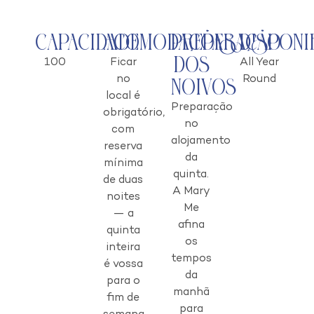
Capacidade
Acomodações
Preparação
Disponi
dos
100
Ficar
All Year
no
Round
Noivos
local é
Preparação
obrigatório,
no
com
alojamento
reserva
da
mínima
quinta.
de duas
A Mary
noites
Me
— a
afina
quinta
os
inteira
tempos
é vossa
da
para o
manhã
fim de
para