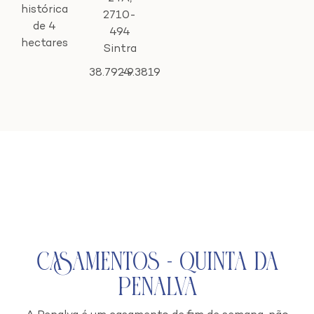
histórica
2710-
de 4
494
hectares
Sintra
38.7924
-9.3819
Casamentos - Quinta da
Penalva