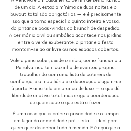
A Penalva é um casamento de fim de semana, não
de um dia. A estadia mínima de duas noites e o
buyout total são obrigatórios — e é precisamente
isso que a torna especial: a quinta inteira é vossa,
do jantar de boas-vindas ao brunch de despedida.
A cerimónia civil ou simbólica acontece nos jardins,
entre o verde exuberante; o jantar e a festa
montam-se ao ar livre ou nos espaços cobertos.
Vale a pena saber, desde o início, como funciona a
Penalva: não tem cozinha de eventos própria,
trabalhando com uma lista de caterers de
confiança, e o mobiliário e a decoração alugam-se
à parte. É uma tela em branco de luxo — o que dá
liberdade criativa total, mas exige a coordenação
de quem sabe o que está a fazer.
É uma casa que escolhe a privacidade e o tempo
em lugar da comodidade pré-feita — ideal para
quem quer desenhar tudo à medida. E é aqui que a